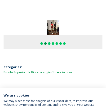
fiber_manual_record
fiber_manual_record
fiber_manual_record
fiber_manual_record
fiber_manual_record
fiber_manual_record
fiber_manual_record
Categorias:
Escola Superior de Biotecnologia
Licenciaturas
MAIS NOTÍCIAS
We use cookies
We may place these for analysis of our visitor data, to improve our
website, show personalised content and to give you a great website