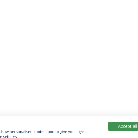
Accept all
, show personalised content and to give you a great
 settings.