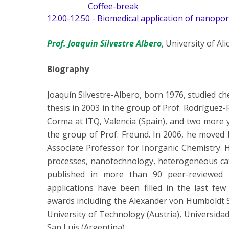
Coffee-break
12.00-12.50 - Biomedical application of nanopo
Prof. Joaquin Silvestre Albero
, University of Al
Biography
Joaquín Silvestre-Albero, born 1976, studied ch
thesis in 2003 in the group of Prof. Rodríguez-
Corma at ITQ, Valencia (Spain), and two more ye
the group of Prof. Freund. In 2006, he moved b
Associate Professor for Inorganic Chemistry. H
processes, nanotechnology, heterogeneous cata
published in more than 90 peer-reviewed 
applications have been filled in the last few
awards including the Alexander von Humboldt S
University of Technology (Austria), Universida
San Luis (Argentina).