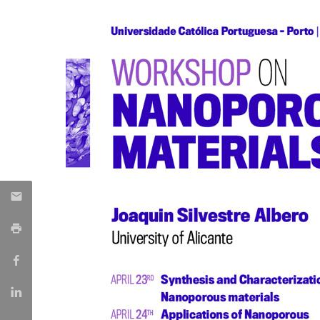
Parcerias Estratégicas
Iniciativas Nacionais
O que dizem sobre a ESB
Candidaturas
Clube de Inovação e Conhecimento