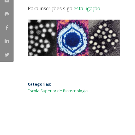
Parcerias Estratégicas
Para inscrições siga
esta ligação
.
Iniciativas Nacionais
O que dizem sobre a ESB
Candidaturas
Clube de Inovação e Conhecimento
Categorias:
Escola Superior de Biotecnologia