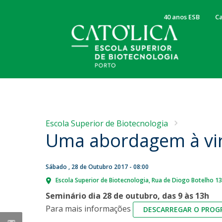
40 anos ESB
Ca
Corpo Docente
Centro de Investigação CBQF
Apresentação
NOTÍCIAS
Investigadores
Sobre a ESB
Licenciaturas
Lourenço Leite: "Nenhum
Escola Superior de Biotecnologia
Projetos
Mensagem da Diretora
Uma abordagem à vir
problema importante pode
Todas as perguntas – e todas as respostas!
Publicações
Valores, Visão e Missão
ser resolvido apenas por
Licenciatura em Bioengenharia
Um minuto com os Cientistas
Orçamento Participativo
Licenciatura em Ciências da Nutrição
uma só área de
Serviços Científicos
Órgãos de Gestão
Sábado , 28 de Outubro 2017 - 08:00
Licenciatura em Ciências e Sociedade (Liberal Sciences
Conselho Pedagógico
Escola Superior de Biotecnologia
Rua de Diogo Botelho 1
conhecimento."
Licenciatura em Microbiologia
Conselho Científico
Seminário dia 28 de outubro, das 9 às 13h
Sex, 07 Ago 2026 - 13:58
Bolsas e Apoios
Para mais informações
DESCARREGAR O PRO
Programa Erasmus e estágios (inter)nacionais