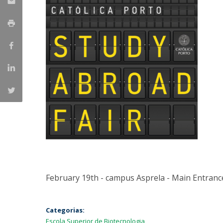
Parcerias Estratégicas
Iniciativas Nacionais
O que dizem sobre a ESB
Candidaturas
Clube de Inovação e Conhecimento
February 19th - campus Asprela - Main Entranc
Categorias:
Escola Superior de Biotecnologia