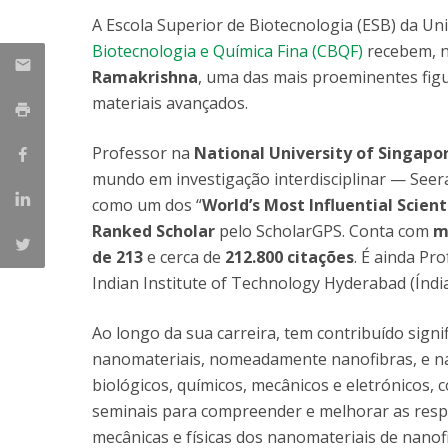
Parcerias Estratégicas
A Escola Superior de Biotecnologia (ESB) da Un
Iniciativas Nacionais
Biotecnologia e Química Fina (CBQF)
recebem, n
O que dizem sobre a ESB
Ramakrishna
, uma das mais proeminentes fig
Candidaturas
materiais avançados.
Clube de Inovação e Conhecimento
Professor na
National University of Singapo
mundo em investigação interdisciplinar — See
como um dos “
World’s Most Influential Scient
Ranked Scholar
pelo ScholarGPS. Conta com
m
de 213
e cerca de
212.800 citações
. É ainda Pr
Indian Institute of Technology Hyderabad (Índia
Ao longo da sua carreira, tem contribuído sig
nanomateriais, nomeadamente nanofibras, e n
biológicos, químicos, mecânicos e eletrónicos, 
seminais para compreender e melhorar as respost
mecânicas e físicas dos nanomateriais de nanof