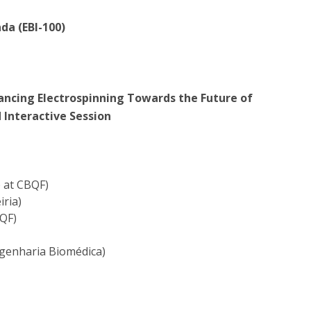
da (EBI-100)
ncing Electrospinning Towards the Future of
 Interactive Session
p at CBQF)
iria)
QF)
genharia Biomédica)