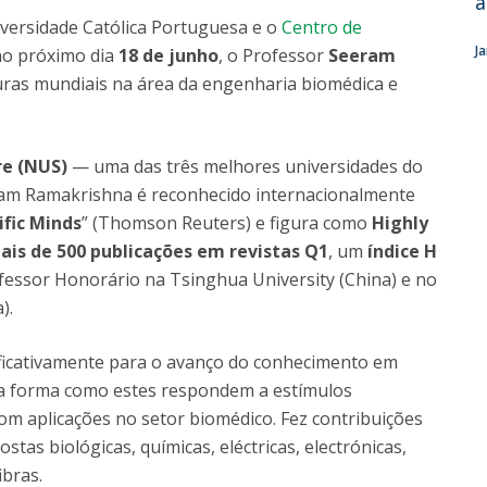
a
Dia Internacional do Microrganismo
iversidade Católica Portuguesa e o
Centro de
Teen Academy
Doutoramentos
J
o próximo dia
18 de junho
, o Professor
Seeram
Bio & Tec: Cientista por um dia
uras mundiais na área da engenharia biomédica e
Pós-Graduações
Conferências em Biotecnologia
Tertúlias na Biotecnologia
Formação Avançada
Jornadas de Biotecnologia
re (NUS)
— uma das três melhores universidades do
Laboratório Nacional de Referência para Materiais &
ram Ramakrishna é reconhecido internacionalmente
Embalagens
ific Minds
” (Thomson Reuters) e figura como
Highly
CINATE - Laboratório de Análises e Ensaios a Alimentos
ais de 500 publicações em revistas Q1
, um
índice H
e Embalagens
ofessor Honorário na Tsinghua University (China) e no
).
nificativamente para o avanço do conhecimento em
a forma como estes respondem a estímulos
com aplicações no setor biomédico. Fez contribuições
as biológicas, químicas, eléctricas, electrónicas,
ibras.