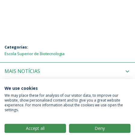
Categorias:
Escola Superior de Biotecnologia
MAIS NOTÍCIAS
PRÓXIMOS EVENTOS
We use cookies
We may place these for analysis of our visitor data, to improve our
website, show personalised content and to give you a great website
experience. For more information about the cookies we use open the
Política de Privacidade
Termos & Condições
settings.
Direitos do Titular dos Dados
Accept all
Deny