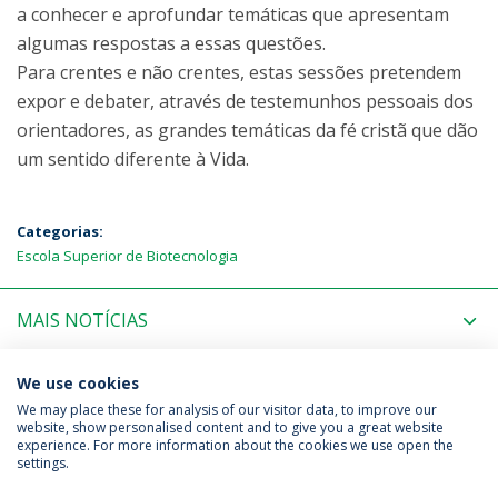
a conhecer e aprofundar temáticas que apresentam
algumas respostas a essas questões.
Para crentes e não crentes, estas sessões pretendem
expor e debater, através de testemunhos pessoais dos
orientadores, as grandes temáticas da fé cristã que dão
um sentido diferente à Vida.
Categorias:
Escola Superior de Biotecnologia
MAIS NOTÍCIAS
PRÓXIMOS EVENTOS
We use cookies
We may place these for analysis of our visitor data, to improve our
website, show personalised content and to give you a great website
experience. For more information about the cookies we use open the
Política de Privacidade
Termos & Condições
settings.
Direitos do Titular dos Dados