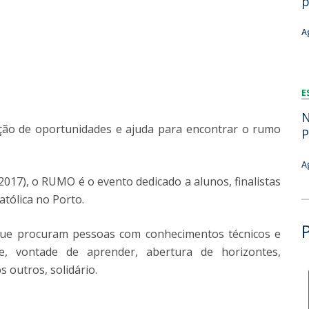
p
Dia Internacional do Microrganismo
Teen Academy
Doutoramentos
A
Bio & Tec: Cientista por um dia
Pós-Graduações
Conferências em Biotecnologia
Tertúlias na Biotecnologia
Formação Avançada
E
Jornadas de Biotecnologia
Laboratório Nacional de Referência para Materiais &
N
ção de oportunidades e ajuda para encontrar o rumo
Embalagens
P
CINATE - Laboratório de Análises e Ensaios a Alimentos
e Embalagens
A
2017), o RUMO é o evento dedicado a alunos, finalistas
tólica no Porto.
 que procuram pessoas com conhecimentos técnicos e
ade, vontade de aprender, abertura de horizontes,
 outros, solidário.