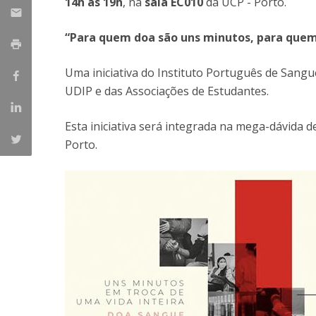
14h às 19h
, na
sala EC010
da UCP - Porto.
Parcerias Estratégicas
Iniciativas Nacionais
“Para quem doa são uns minutos, para quem r
O que dizem sobre a ESB
Candidaturas
Uma iniciativa do Instituto Português de Sang
Clube de Inovação e Conhecimento
UDIP e das Associações de Estudantes.
Esta iniciativa será integrada na mega-dávida
Porto.