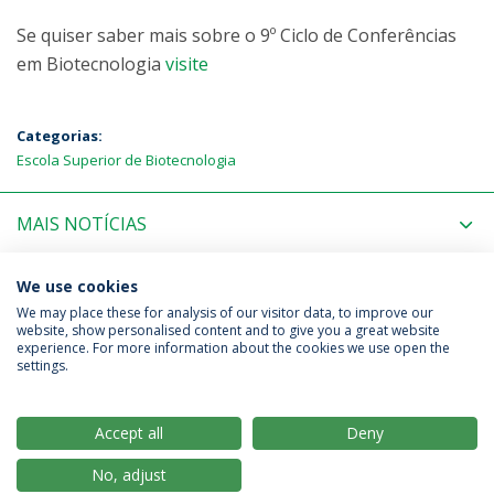
Se quiser saber mais sobre o 9º Ciclo de Conferências
em Biotecnologia
visite
Categorias:
Escola Superior de Biotecnologia
MAIS NOTÍCIAS
PRÓXIMOS EVENTOS
We use cookies
We may place these for analysis of our visitor data, to improve our
website, show personalised content and to give you a great website
experience. For more information about the cookies we use open the
Política de Privacidade
Termos & Condições
settings.
Direitos do Titular dos Dados
Accept all
Deny
No, adjust
© 2026 Universidade Católica Portuguesa