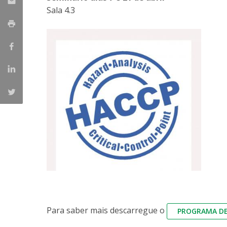
Parcerias Estratégicas
Sala 4.3
Iniciativas Nacionais
O que dizem sobre a ESB
Candidaturas
Clube de Inovação e Conhecimento
Para saber mais descarregue o
PROGRAMA D