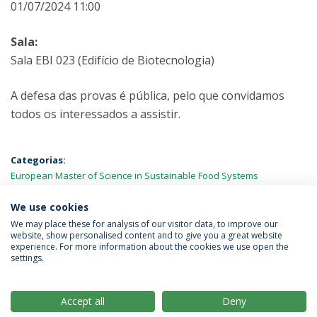
01/07/2024 11:00
Sala:
Sala EBI 023 (Edifício de Biotecnologia)
A defesa das provas é pública, pelo que convidamos
todos os interessados a assistir.
Categorias:
European Master of Science in Sustainable Food Systems
Engineering, Technology and Business (BiFTec-FOOD4S)
Provas
Públicas
We use cookies
We may place these for analysis of our visitor data, to improve our
website, show personalised content and to give you a great website
experience. For more information about the cookies we use open the
Política de Privacidade
Termos & Condições
settings.
Direitos do Titular dos Dados
Accept all
Deny