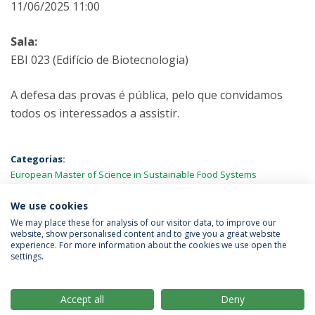
11/06/2025 11:00
Sala:
EBI 023 (Edifício de Biotecnologia)
A defesa das provas é pública, pelo que convidamos
todos os interessados a assistir.
Categorias:
European Master of Science in Sustainable Food Systems
Engineering, Technology and Business (BiFTec-FOOD4S)
Provas
Públicas
We use cookies
We may place these for analysis of our visitor data, to improve our
website, show personalised content and to give you a great website
experience. For more information about the cookies we use open the
Política de Privacidade
Termos & Condições
settings.
Direitos do Titular dos Dados
Accept all
Deny