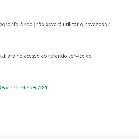
deoconferência (não deverá utilizar o navegador
xiliará no acesso ao referido serviço de
899ae77137b5d9c7f81