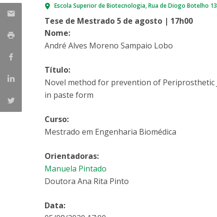
Escola Superior de Biotecnologia
Rua de Diogo Botelho 1
Parcerias Estratégicas
Iniciativas Nacionais
Tese de Mestrado 5 de agosto | 17h00
O que dizem sobre a ESB
Nome:
Candidaturas
André Alves Moreno Sampaio Lobo
Clube de Inovação e Conhecimento
Título:
Novel method for prevention of Periprosthetic 
in paste form
Curso:
Mestrado em Engenharia Biomédica
Orientadoras:
Manuela Pintado
Doutora Ana Rita Pinto
Data: