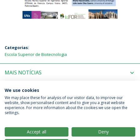
Categorias:
Escola Superior de Biotecnologia
MAIS NOTÍCIAS
PRÓXIMOS EVENTOS
We use cookies
We may place these for analysis of our visitor data, to improve our
website, show personalised content and to give you a great website
experience. For more information about the cookies we use open the
Política de Privacidade
Termos & Condições
settings.
Direitos do Titular dos Dados
Accept all
Deny