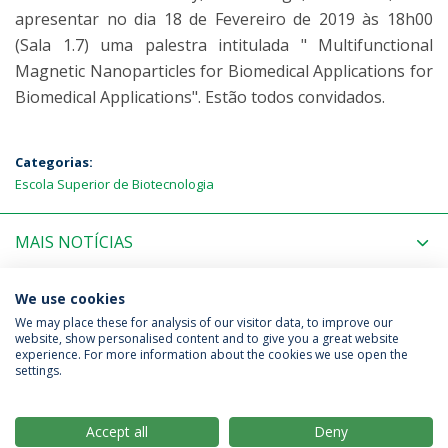
apresentar no dia 18 de Fevereiro de 2019 às 18h00
(Sala 1.7) uma palestra intitulada " Multifunctional
Magnetic Nanoparticles for Biomedical Applications for
Biomedical Applications". Estão todos convidados.
Categorias:
Escola Superior de Biotecnologia
MAIS NOTÍCIAS
PRÓXIMOS EVENTOS
We use cookies
We may place these for analysis of our visitor data, to improve our
website, show personalised content and to give you a great website
experience. For more information about the cookies we use open the
Política de Privacidade
Termos & Condições
settings.
Direitos do Titular dos Dados
Accept all
Deny