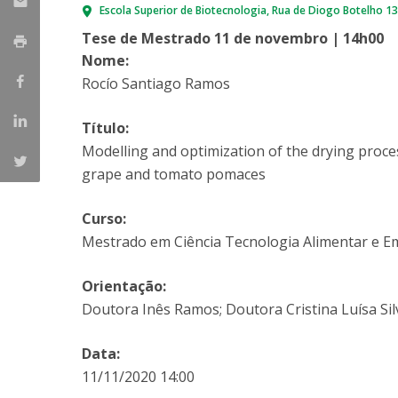
Escola Superior de Biotecnologia
Rua de Diogo Botelho 1
Parcerias Estratégicas
Iniciativas Nacionais
Tese de Mestrado 11 de novembro | 14h00
O que dizem sobre a ESB
Nome:
Candidaturas
Rocío Santiago Ramos
Clube de Inovação e Conhecimento
Título:
Modelling and optimization of the drying proce
grape and tomato pomaces
Curso:
Mestrado em Ciência Tecnologia Alimentar e 
Orientação:
Doutora Inês Ramos; Doutora Cristina Luísa Sil
Data:
11/11/2020 14:00