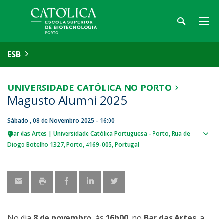
ESB
UNIVERSIDADE CATÓLICA NO PORTO
Magusto Alumni 2025
Sábado , 08 de Novembro 2025 - 16:00
Bar das Artes | Universidade Católica Portuguesa - Porto
Rua de
Sho
Diogo Botelho 1327
Porto
4169-005
Portugal
map
No dia
8 de novembro
, às
16h00
, no
Bar das Artes
, a