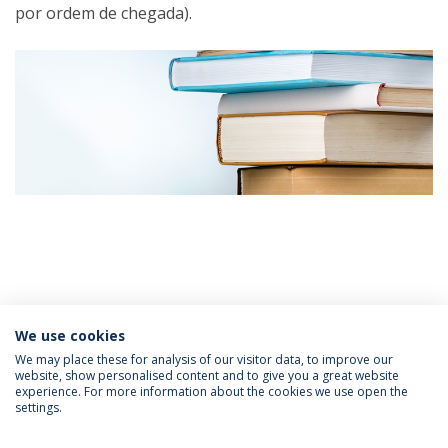
por ordem de chegada).
Categorias:
We use cookies
Eventos
We may place these for analysis of our visitor data, to improve our
website, show personalised content and to give you a great website
experience. For more information about the cookies we use open the
Política de Privacidade
Termos & Condições
settings.
Direitos do Titular dos Dados