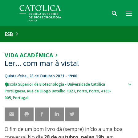
ESB
VIDA ACADÉMICA
Ler… com mar à vista!
Quinta-feira , 28 de Outubro 2021 - 19:00
Escola Superior de Biotecnologia - Universidade Católica
Sho
Portuguesa
Rua de Diogo Botelho 1327
Porto
Porto
4169-
map
005
Portugal
O fim de um bom livro dá (sempre) início a uma boa
conversa! No dia
28 de outubro, pelas 19h
, em