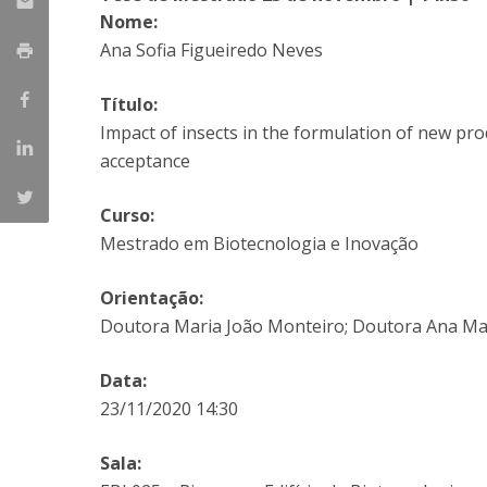
Parcerias Estratégicas
Nome:
Iniciativas Nacionais
Ana Sofia Figueiredo Neves
O que dizem sobre a ESB
Candidaturas
Título:
Clube de Inovação e Conhecimento
Impact of insects in the formulation of new pr
acceptance
Curso:
Mestrado em Biotecnologia e Inovação
Orientação:
Doutora Maria João Monteiro; Doutora Ana Mari
Data:
23/11/2020 14:30
Sala: