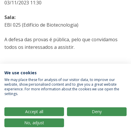
03/11/2023 11:30
Sala:
EBI 025 (Edifício de Biotecnologia)
A defesa das provas é pública, pelo que convidamos
todos os interessados a assistir.
Categorias:
Mestrado em Engenharia Alimentar
We use cookies
Provas Públicas
We may place these for analysis of our visitor data, to improve our
website, show personalised content and to give you a great website
experience. For more information about the cookies we use open the
Política de Privacidade
Termos & Condições
settings.
Direitos do Titular dos Dados
Accept all
Deny
No, adjust
© 2026 Universidade Católica Portuguesa