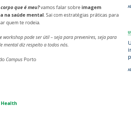
Dia Internacional do Microrganismo
 corpo que é meu?
vamos falar sobre
imagem
A
Teen Academy
Doutoramentos
a na saúde mental
. Sai com estratégias práticas para
Bio & Tec: Cientista por um dia
ar quem te rodeia.
Pós-Graduações
Conferências em Biotecnologia
U
Tertúlias na Biotecnologia
 workshop pode ser útil – seja para prevenires, seja para
Formação Avançada
Jornadas de Biotecnologia
U
 mental diz respeito a todos nós.
Laboratório Nacional de Referência para Materiais &
i
Embalagens
p
 do
Campus
Porto
CINATE - Laboratório de Análises e Ensaios a Alimentos
e Embalagens
A
 Health