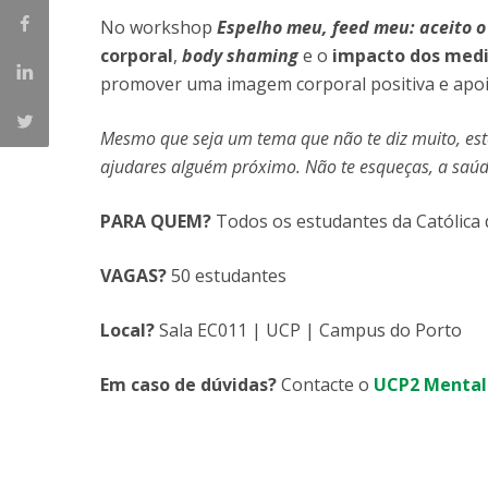
Parcerias Estratégicas
No workshop
Espelho meu, feed meu: aceito o
Iniciativas Nacionais
corporal
,
body shaming
e o
impacto dos medi
O que dizem sobre a ESB
promover uma imagem corporal positiva e apoi
Candidaturas
Clube de Inovação e Conhecimento
Mesmo que seja um tema que não te diz muito, este
ajudares alguém próximo. Não te esqueças, a saúde
PARA QUEM?
Todos os estudantes da Católica
VAGAS?
50 estudantes
Local?
Sala EC011 | UCP | Campus do Porto
Em caso de dúvidas?
Contacte o
UCP2 Mental