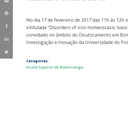
Parcerias Estratégicas
Iniciativas Nacionais
O que dizem sobre a ESB
No dia 17 de fevereiro de 2017 das 11h às 12h t
Candidaturas
intitulada "Disorders of iron homeostasis: bas
Clube de Inovação e Conhecimento
convidado no âmbito do Doutoramento em Biot
Investigação e Inovação da Universidade do Por
Categorias:
Escola Superior de Biotecnologia