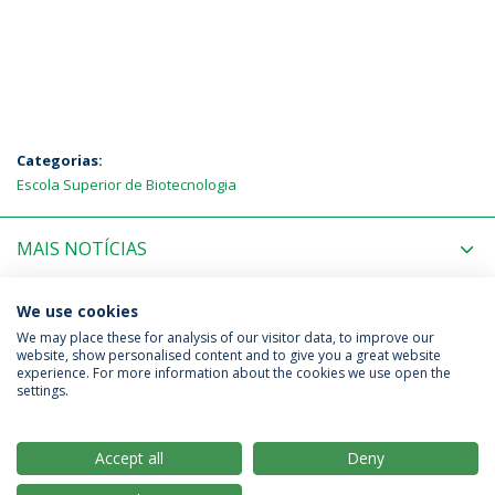
Categorias:
Escola Superior de Biotecnologia
MAIS NOTÍCIAS
PRÓXIMOS EVENTOS
We use cookies
We may place these for analysis of our visitor data, to improve our
website, show personalised content and to give you a great website
experience. For more information about the cookies we use open the
Política de Privacidade
Termos & Condições
settings.
Direitos do Titular dos Dados
Accept all
Deny