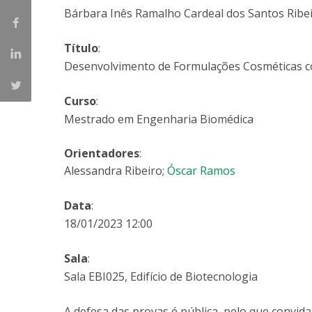
Parcerias Estratégicas
Bárbara Inês Ramalho Cardeal dos Santos Ribe
Iniciativas Nacionais
O que dizem sobre a ESB
Título
:
Candidaturas
Desenvolvimento de Formulações Cosméticas c
Clube de Inovação e Conhecimento
Curso
:
Mestrado em Engenharia Biomédica
Orientadores
:
Alessandra Ribeiro;
Óscar Ramos
Data
:
18/01/2023 12:00
Sala
:
Sala EBI025, Edifício de Biotecnologia
A defesa das provas é pública, pelo que convida