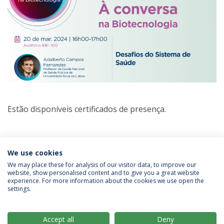
Estão disponíveis certificados de presença.
Categorias:
Tertúlias na Biotecnologia
We use cookies
We may place these for analysis of our visitor data, to improve our
website, show personalised content and to give you a great website
experience. For more information about the cookies we use open the
Política de Privacidade
Termos & Condições
settings.
Direitos do Titular dos Dados
Accept all
Deny