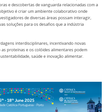
Dia Internacional do Microrganismo
oras e descobertas de vanguarda relacionadas com a
Teen Academy
Doutoramentos
 objetivo é criar um ambiente colaborativo onde
Bio & Tec: Cientista por um dia
investigadores de diversas áreas possam interagir,
Pós-Graduações
Conferências em Biotecnologia
as soluções para os desafios que a indústria
Tertúlias na Biotecnologia
Formação Avançada
Jornadas de Biotecnologia
Laboratório Nacional de Referência para Materiais &
dagens interdisciplinares, incentivando novas
Embalagens
 as proteínas e os colóides alimentares podem
CINATE - Laboratório de Análises e Ensaios a Alimentos
ustentabilidade, saúde e inovação alimentar.
e Embalagens