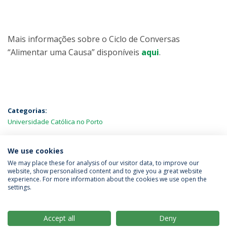
Mais informações sobre o Ciclo de Conversas
“Alimentar uma Causa” disponíveis
aqui
.
Categorias:
Universidade Católica no Porto
MAIS NOTÍCIAS
We use cookies
We may place these for analysis of our visitor data, to improve our
website, show personalised content and to give you a great website
experience. For more information about the cookies we use open the
Política de Privacidade
Termos & Condições
settings.
Direitos do Titular dos Dados
Accept all
Deny