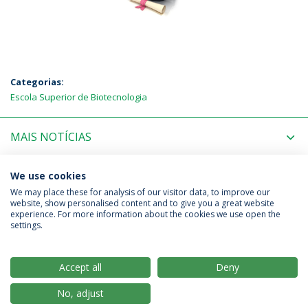
Categorias:
Escola Superior de Biotecnologia
MAIS NOTÍCIAS
PRÓXIMOS EVENTOS
We use cookies
We may place these for analysis of our visitor data, to improve our
website, show personalised content and to give you a great website
experience. For more information about the cookies we use open the
Política de Privacidade
Termos & Condições
settings.
Direitos do Titular dos Dados
Accept all
Deny
No, adjust
© 2026 Universidade Católica Portuguesa