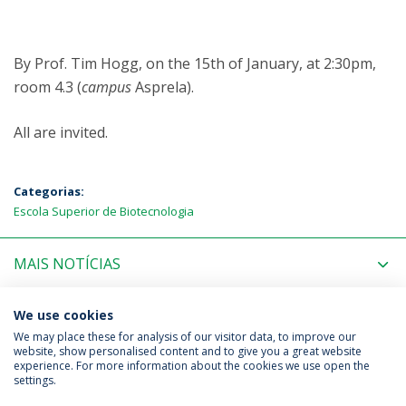
By Prof. Tim Hogg, on the 15th of January, at 2:30pm,
room 4.3 (
campus
Asprela).
All are invited.
Categorias:
Escola Superior de Biotecnologia
MAIS NOTÍCIAS
PRÓXIMOS EVENTOS
We use cookies
We may place these for analysis of our visitor data, to improve our
website, show personalised content and to give you a great website
experience. For more information about the cookies we use open the
Política de Privacidade
Termos & Condições
settings.
Direitos do Titular dos Dados