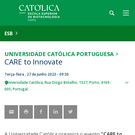
ESB
UNIVERSIDADE CATÓLICA PORTUGUESA
CARE to Innovate
Terça-feira , 27 de Junho 2023 - 09:30
Universidade Católica
Rua Diogo Botelho, 1327
Porto
4169-
Sho
005
Portugal
map
A Universidade Católica organiza o evento
"CARE to