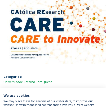
Categorias:
Universidade Católica Portuguesa
MAIS NOTÍCIAS
We use cookies
We may place these for analysis of our visitor data, to improve our
website, show personalised content and to give you a great website