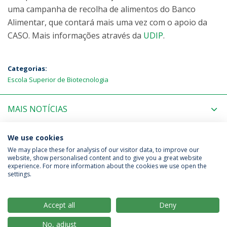
uma campanha de recolha de alimentos do Banco
Alimentar, que contará mais uma vez com o apoio da
CASO. Mais informações através da
UDIP
.
Categorias:
Escola Superior de Biotecnologia
MAIS NOTÍCIAS
PRÓXIMOS EVENTOS
We use cookies
We may place these for analysis of our visitor data, to improve our
website, show personalised content and to give you a great website
experience. For more information about the cookies we use open the
Política de Privacidade
Termos & Condições
settings.
Direitos do Titular dos Dados
Accept all
Deny
No, adjust