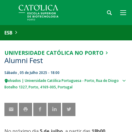
ESB
UNIVERSIDADE CATÓLICA NO PORTO
Alumni Fest
Sábado , 05 de Julho 2025 - 18:00
Relvados | Universidade Católica Portuguesa - Porto
Rua de Diogo
Sho
Botelho 1327
Porto
4169-005
Portugal
map
No próximo dia
5 de julho
, a partir das
18h00
,