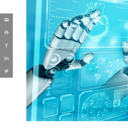
Parcerias Estratégicas
Iniciativas Nacionais
O que dizem sobre a ESB
Candidaturas
Clube de Inovação e Conhecimento