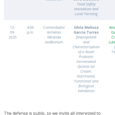
Food Safety
Innovation and
Local Farming
12-
4:00
Comendador
Silvia Melissa
Ana
09-
p.m.
Arménio
Garcia Torres
G
2025
Miranda
Development
Cr
Auditorium
and
Luís
Characterization
of a Novel
Te
Probiotic
Germinated
Quinoa Ice
Cream:
Nutritional,
Functional and
Biological
Validation
The defense is public, so we invite all interested to