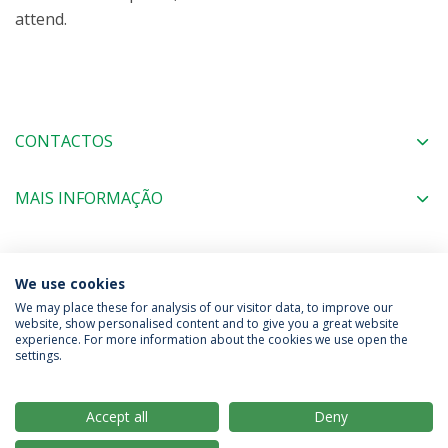
attend.
CONTACTOS
MAIS INFORMAÇÃO
COORDENAÇÃO
We use cookies
We may place these for analysis of our visitor data, to improve our
website, show personalised content and to give you a great website
experience. For more information about the cookies we use open the
Política de Privacidade
Termos & Condições
settings.
Direitos do Titular dos Dados
Accept all
Deny