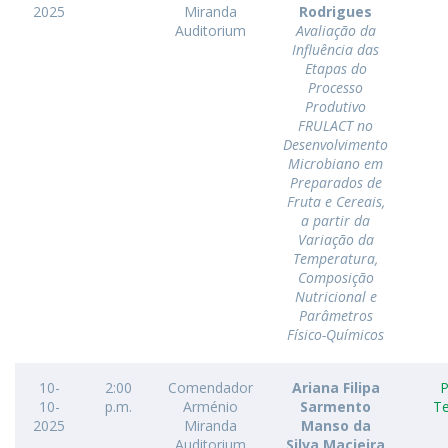
2025
Miranda
Rodrigues
Auditorium
Avaliação da
Influência das
Etapas do
Processo
Produtivo
FRULACT no
Desenvolvimento
Microbiano em
Preparados de
Fruta e Cereais,
a partir da
Variação da
Temperatura,
Composição
Nutricional e
Parâmetros
Físico-Químicos
10-
2:00
Comendador
Ariana Filipa
P
10-
p.m.
Arménio
Sarmento
Te
2025
Miranda
Manso da
Auditorium
Silva Macieira