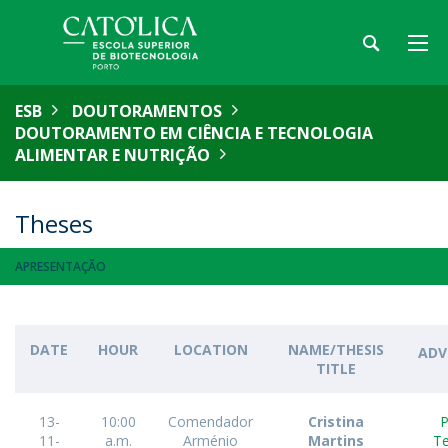
ESB
DOUTORAMENTOS
DOUTORAMENTO EM CIÊNCIA E TECNOLOGIA
ALIMENTAR E NUTRIÇÃO
Theses
APRESENTAÇÃO
DATE
HOUR
LOCATION
NAME/THESIS
ADV
TITLE
13-
10:00
Comendador
Cristina
P
11-
a.m.
Arménio
Martins
Te