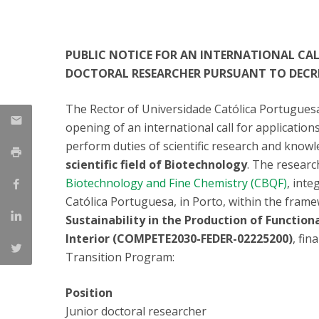
Parcerias Estratégicas
Iniciativas Nacionais
O que dizem sobre a ESB
PUBLIC NOTICE FOR AN INTERNATIONAL CAL
Candidaturas
DOCTORAL RESEARCHER PURSUANT TO DECREE
Clube de Inovação e Conhecimento
The Rector of Universidade Católica Portuguesa
opening of an international call for application
perform duties of scientific research and knowle
scientific field of Biotechnology
. The research
Biotechnology and Fine Chemistry (CBQF)
, inte
Católica Portuguesa, in Porto, within the fram
Sustainability in the Production of Functi
Interior
(COMPETE2030-FEDER-02225200)
, fi
Transition Program:
Position
Junior doctoral researcher