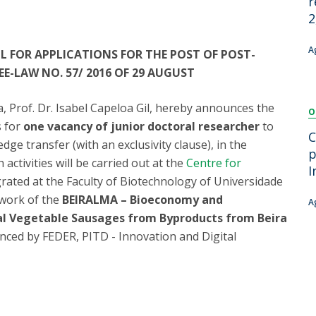
r
Dia Internacional do Microrganismo
2
Teen Academy
Doutoramentos
Bio & Tec: Cientista por um dia
A
L FOR APPLICATIONS FOR THE POST OF POST-
Pós-Graduações
Conferências em Biotecnologia
-LAW NO. 57/ 2016 OF 29 AUGUST
Tertúlias na Biotecnologia
Formação Avançada
Jornadas de Biotecnologia
, Prof. Dr. Isabel Capeloa Gil, hereby announces the
O
Laboratório Nacional de Referência para Materiais &
s for
one vacancy of junior doctoral researcher
to
Embalagens
C
dge transfer (with an exclusivity clause), in the
CINATE - Laboratório de Análises e Ensaios a Alimentos
p
 activities will be carried out at the
Centre for
e Embalagens
I
grated at the Faculty of Biotechnology of Universidade
ework of the
BEIRALMA – Bioeconomy and
A
onal Vegetable Sausages from Byproducts from Beira
nanced by FEDER, PITD - Innovation and Digital