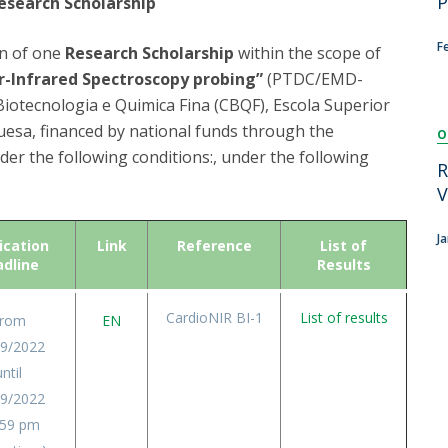
P
Research Scholarship
Dia Internacional do Microrganismo
Teen Academy
Doutoramentos
F
on of one
Research Scholarship
within the scope of
Bio & Tec: Cientista por um dia
r-Infrared Spectroscopy probing”
(PTDC/EMD-
Pós-Graduações
Conferências em Biotecnologia
iotecnologia e Quimica Fina (CBQF), Escola Superior
Tertúlias na Biotecnologia
uesa, financed by national funds through the
Formação Avançada
O
Jornadas de Biotecnologia
nder the following conditions:, under the following
Laboratório Nacional de Referência para Materiais &
R
Embalagens
V
CINATE - Laboratório de Análises e Ensaios a Alimentos
e Embalagens
J
ication
Link
Reference
List of
adline
Results
CardioNIR BI-1
List of results
rom
EN
09/2022
ntil
09/2022
:59 pm