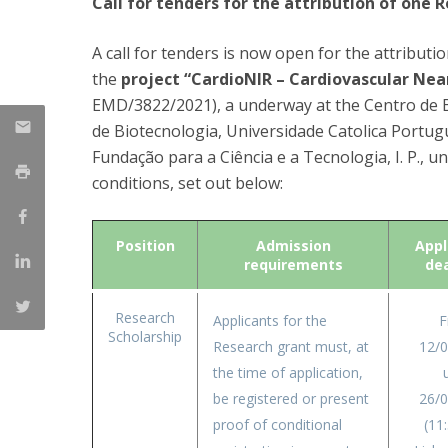
Call for tenders for the attribution of one 
Parcerias Estratégicas
Iniciativas Nacionais
A call for tenders is now open for the attributi
O que dizem sobre a ESB
the
project “CardioNIR – Cardiovascular Nea
Candidaturas
EMD/3822/2021), a underway at the Centro de B
Clube de Inovação e Conhecimento
de Biotecnologia, Universidade Catolica Portug
Fundação para a Ciência e a Tecnologia, I. P., u
conditions, set out below:
Position
Admission
Appl
requirements
de
Research
Applicants for the
F
Scholarship
Research grant must, at
12/
the time of application,
u
be registered or present
26/
proof of conditional
(11