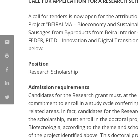
CALL FOR APPLICATION FOR A RESEARCH SC
Parcerias Estratégicas
Iniciativas Nacionais
A call for tenders is now open for the attribut
O que dizem sobre a ESB
Project “BEIRALMA – Bioeconomy and Sustainabi
Candidaturas
Sausages from Byproducts from Beira Interio
Clube de Inovação e Conhecimento
FEDER, PITD - Innovation and Digital Transitio
below:
Position
Research Scholarship
Admission requirements
Candidates for the Research grant must, at the 
commitment to enroll in a study cycle conferrin
related areas. In fact, candidates for the Resear
the scholarship, must enroll in the doctoral pr
Biotecnologia, according to the theme and scho
of the project identified above. This doctoral 