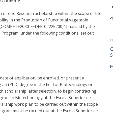
t
HOLARSHIP
Dia Internacional do Microrganismo
p
Teen Academy
Doutoramentos
ion of one Research Scholarship within the scope of the
Bio & Tec: Cientista por um dia
A
lity in the Production of Functional Vegetable
Pós-Graduações
Conferências em Biotecnologia
r (COMPETE2030-FEDER-02225200)” financed by the
Tertúlias na Biotecnologia
n Program, under the following conditions, set out
Formação Avançada
Jornadas de Biotecnologia
O
Laboratório Nacional de Referência para Materiais &
Embalagens
C
CINATE - Laboratório de Análises e Ensaios a Alimentos
S
e Embalagens
J
date of application, be enrolled, or present a
g an (PhD) degree in the field of Biotechnology or
ch scholarship, after selection, to begin contracting
ogram in Biotechnology at the Escola Superior de
larship work plan to be carried out within the scope
program must be carried out at the Escola Superior de