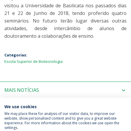
visitou a Universidade de Basilicata nos passados dias
21 e 22 de Junho de 2018, tendo proferido quatro
seminários. No futuro terão lugar diversas outras
atividades, desde intercâmbio de alunos de
doutoramento a colaborações de ensino.
Categorias:
Escola Superior de Biotecnologia
MAIS NOTÍCIAS
PRÓXIMOS EVENTOS
We use cookies
We may place these for analysis of our visitor data, to improve our
website, show personalised content and to give you a great website
experience. For more information about the cookies we use open the
Política de Privacidade
Termos & Condições
settings.
Direitos do Titular dos Dados