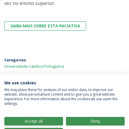
vez no ensino superior.
SAIBA MAIS SOBRE ESTA INICIATIVA
Categorias:
Universidade Católica Portuguesa
MAIS NOTÍCIAS
We use cookies
We may place these for analysis of our visitor data, to improve our
website, show personalised content and to give you a great website
experience. For more information about the cookies we use open the
Política de Privacidade
Termos & Condições
settings.
Direitos do Titular dos Dados
Accept all
Deny