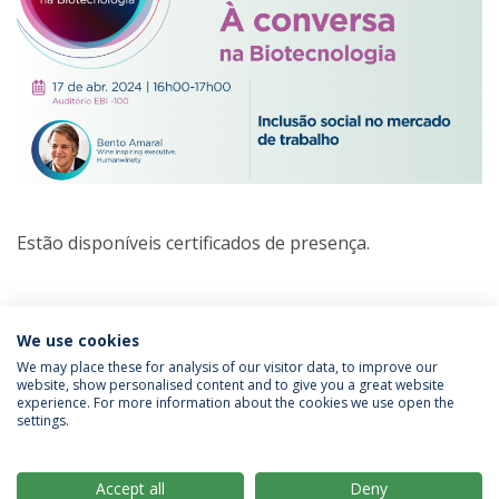
Estão disponíveis certificados de presença.
Categorias:
Tertúlias na Biotecnologia
We use cookies
We may place these for analysis of our visitor data, to improve our
website, show personalised content and to give you a great website
experience. For more information about the cookies we use open the
Política de Privacidade
Termos & Condições
settings.
Direitos do Titular dos Dados
Accept all
Deny