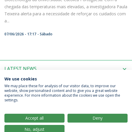
chegada das temperaturas mais elevadas, a investigadora Paula
Teixeira alerta para a necessidade de reforçar os cuidados com
a...
07/06/2026 - 17:17
Sábado
LATEST NEWS
We use cookies
UPCOMING EVENTS
We may place these for analysis of our visitor data, to improve our
website, show personalised content and to give you a great website
experience. For more information about the cookies we use open the
settings.
Privacy Policy
Terms & Conditions
Rights of Data Subjects
Accept all
Deny
No, adjust