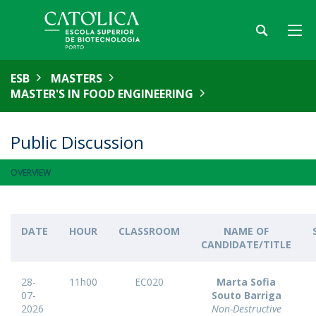
ESB
MASTERS
MASTER'S IN FOOD ENGINEERING
Public Discussion
OVERVIEW
DATE
HOUR
CLASSROOM
NAME OF
CANDIDATE/TITLE
28-
11h00
EC020
Marta Sofia
07-
Souto Barriga
2026
Non-Destructive