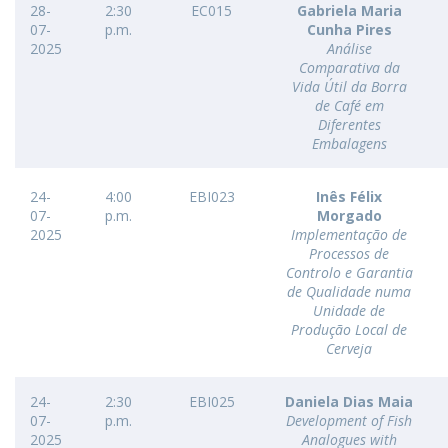
28-
2:30
EC015
Gabriela Maria
07-
p.m.
Cunha Pires
2025
Análise
Comparativa da
Vida Útil da Borra
de Café em
Diferentes
Embalagens
24-
4:00
EBI023
Inês Félix
07-
p.m.
Morgado
2025
Implementação de
Processos de
Controlo e Garantia
de Qualidade numa
Unidade de
Produção Local de
Cerveja
24-
2:30
EBI025
Daniela Dias Maia
07-
p.m.
Development of Fish
2025
Analogues with