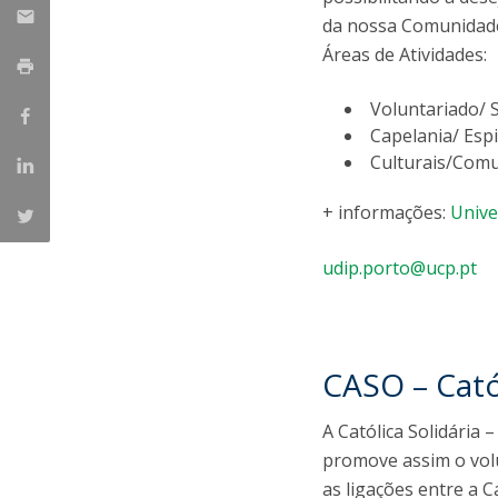
Strategic Partnerships
da nossa Comunidad
National Initiatives
Áreas de Atividades:
Admissions
Clube de Inovação e Conhecimento
Voluntariado/ 
Capelania/ Espi
Culturais/Com
+ informações:
Unive
udip.porto@ucp.pt
CASO – Catól
A Católica Solidária
promove assim o volu
as ligações entre a C