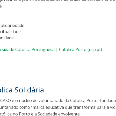
FOOD4S)
International Microorganism Day
e.
Bio & Tec - Science in August
Biotechnology Conferences
Doctorates
Biotechnology Talks
Solidariedade
Advanced Training
National Reference Laboratory for Materials &
ritualidade
Packaging
unidade
rsidade Católica Portuguesa | Católica Porto (ucp.pt)
ica Solidária
 – CASO é o núcleo de voluntariado da Católica Porto, funda
ntariado como “marca educativa que transforma para a vida
atólica no Porto e a Sociedade envolvente.