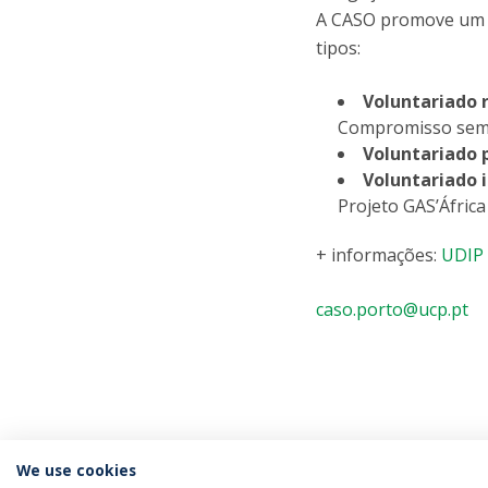
A CASO promove um v
tipos:
Voluntariado 
Compromisso sem
Voluntariado 
Voluntariado i
Projeto GAS’África
+ informações:
UDIP 
caso.porto@ucp.pt
We use cookies