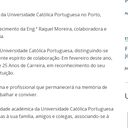
P
FOOD4S)
International Microorganism Day
Bio & Tec - Science in August
A
a Universidade Católica Portuguesa no Porto,
Biotechnology Conferences
Doctorates
Biotechnology Talks
ecimento da Eng.ª Raquel Moreira, colaboradora e
Advanced Training
National Reference Laboratory for Materials &
a.
E
Packaging
F
 Universidade Católica Portuguesa, distinguindo-se
j
nte espírito de colaboração. Em fevereiro deste ano,
 25 Anos de Carreira, em reconhecimento do seu
J
tuição.
na e profissional que permanecerá na memória de
balhar e conviver.
dade académica da Universidade Católica Portuguesa
as à sua família, amigos e colegas, associando-se à