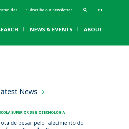
rtunities
Subscribe our newsletter
PT
SEARCH
NEWS & EVENTS
ABOUT
tudents
ontacts and Facilities
VENTS
News
Press News
Events
chool Calendar
lumni
chedule
Faculty of Biotechnology
log
cademic Life
welcome for new
acebook
Latest News
entoring Program by Professionals
eceive the news for Alumni
undergraduate students
upport Documents
tudent Ombudsman
2026/2027
ervices
ourse Coordination
SCOLA SUPERIOR DE BIOTECNOLOGIA
Thu, 03 Sep 2026 - 09:30
omendador Arménio Miranda Mentoring Program
ota de pesar pelo falecimento do