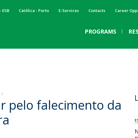
- ESB
Católica - Porto
E-Services
Contacts
Career Oppo
PROGRAMS
RE
Masters
Thesis
Community
S
C
PRESS NEWS
E
All the questions and all the answers about the ESB
Master's thesis
Open days
S
A
Masters!
Doctoral theses
Biophase Conference
S
Chá de alface melhora o
B
Master in Biotechnology and Innovation
Biotec Open Week
A
sono e previne insónias?
F
Master’s in Biotechnology for the Bioeconomy
Dia Nacional da Cultura Científica
M
Clube dos Investigadores
 pelo falecimento da
R
Não há provas que validem
Master's in Food Engineering
Inventing the Food of the Future
S
Master's in Biomedical Engineering
Biotechnology Olympiad
S
a mezinha do TikTok
ra
S
Master in Applied Microbiology
«Hands-on Science» Program
C
E
Mon, 03 Aug 2026 - 13:06
Viral
European Master of Science in Sustainable Food
I Fórum Ciências & Sociedade
C
N
Systems Engineering, Technology and Business (BiFTec-
Conversas com Ciência Be-Bio