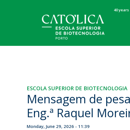
40 years 
Post-Graduate Programmes
Centre for Biotechnology and Fine
Presentation
NEWS
NEWS & EVENTS
Chemistry
About the ESB
Faculty members
Researchers
Message from the Director
Research projects
Values, Vision and Mission
Undergraduate
ESCOLA SUPERIOR DE BIOTECNOLOGIA
Nota de pesar pelo
Publications
Orçamento Participativo
Mensagem de pesar
All the questions - all the answers!
falecimento do Professor
Scientific Services
Management Bodies
Degree in Bioengineering
Pedagogical Council
Carvalho Guerra
Eng.ª Raquel Morei
Degree in Nutrition Sciences
Scientific Committee
Thu, 06 Aug 2026 - 15:57
Degree in Liberal Sciences
Scholarships and Financial Supports
Degree in Microbiology
Monday, June 29, 2026 - 11:39
National and International Internships