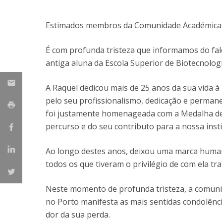
Strategic Partnerships
National Initiatives
Estimados membros da Comunidade Académica d
Admissions
Clube de Inovação e Conhecimento
É com profunda tristeza que informamos do fal
antiga aluna da Escola Superior de Biotecnologi
A Raquel dedicou mais de 25 anos da sua vida à
pelo seu profissionalismo, dedicação e permane
foi justamente homenageada com a Medalha de
percurso e do seu contributo para a nossa insti
Ao longo destes anos, deixou uma marca huma
todos os que tiveram o privilégio de com ela tra
Neste momento de profunda tristeza, a comuni
no Porto manifesta as mais sentidas condolênci
dor da sua perda.