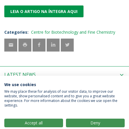
LEIA O ARTIGO NA ÍNTEGRA AQUI
Categories:
Centre for Biotechnology and Fine Chemistry
LATEST NEWS
We use cookies
UPCOMING EVENTS
We may place these for analysis of our visitor data, to improve our
website, show personalised content and to give you a great website
experience. For more information about the cookies we use open the
settings.
Privacy Policy
Terms & Conditions
Rights of Data Subjects
Accept all
Deny