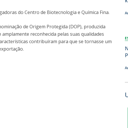
k
FOOD4S)
International Microorganism Day
Bio & Tec - Science in August
igadoras do Centro de Biotecnologia e Química Fina.
A
Biotechnology Conferences
Doctorates
Biotechnology Talks
nominação de Origem Protegida (DOP), produzida
Advanced Training
National Reference Laboratory for Materials &
 e amplamente reconhecida pelas suas qualidades
E
Packaging
características contribuíram para que se tornasse um
N
xportação.
P
A