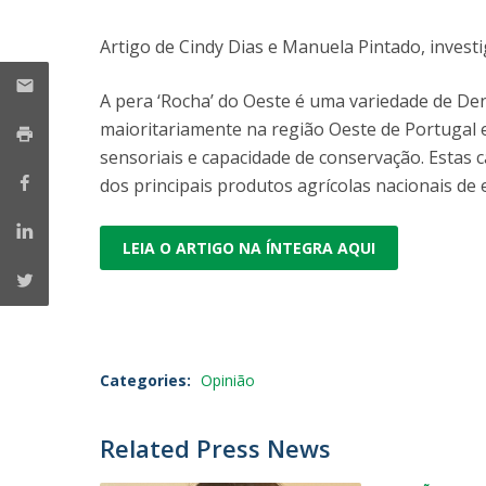
Strategic Partnerships
National Initiatives
Artigo de Cindy Dias e Manuela Pintado, invest
Admissions
Clube de Inovação e Conhecimento
A pera ‘Rocha’ do Oeste é uma variedade de De
maioritariamente na região Oeste de Portugal
sensoriais e capacidade de conservação. Estas 
dos principais produtos agrícolas nacionais de e
LEIA O ARTIGO NA ÍNTEGRA AQUI
Categories:
Opinião
Related Press News