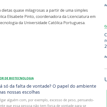
FOOD4S)
International Microorganism Day
A
Bio & Tec - Science in August
em dietas quase milagrosas a partir de uma simples
Biotechnology Conferences
Doctorates
plica Elisabete Pinto, coordenadora da Licenciatura em
Biotechnology Talks
otecnologia da Universidade Católica Portuguesa.
Advanced Training
C
National Reference Laboratory for Materials &
Packaging
C
r
2
A
IOR DE BIOTECNOLOGIA
rá só da falta de vontade? O papel do ambiente
nas nossas escolhas
 julgar alguém com, por exemplo, excesso de peso, pensando-
nte que essa pessoa não tem força de vontade para se