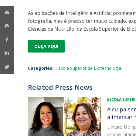
Strategic Partnerships
National Initiatives
As aplicações de Inteligência Artificial promet
Admissions
fotografia, mas é preciso ter muito cuidado, ex
Clube de Inovação e Conhecimento
Ciências da Nutrição, da Escola Superior de Bi
OUÇA AQUI
Categories:
Escola Superior de Biotecnologia
Related Press News
ESCOLA SUPER
A culpa se
alimentar 
É muito fácil
se imediatame