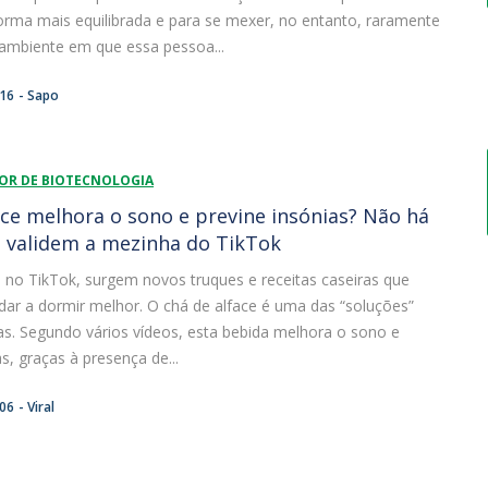
orma mais equilibrada e para se mexer, no entanto, raramente
mbiente em que essa pessoa...
:16
Sapo
IOR DE BIOTECNOLOGIA
ace melhora o sono e previne insónias? Não há
 validem a mezinha do TikTok
 no TikTok, surgem novos truques e receitas caseiras que
ar a dormir melhor. O chá de alface é uma das “soluções”
as. Segundo vários vídeos, esta bebida melhora o sono e
s, graças à presença de...
:06
Viral