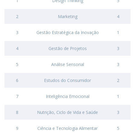
1
Design Thinking
5
2
Marketing
4
3
Gestão Estratégica da Inovação
1
4
Gestão de Projetos
3
5
Análise Sensorial
3
6
Estudos do Consumidor
2
7
Inteligência Emocional
1
8
Nutrição, Ciclo de Vida e Saúde
3
9
Ciência e Tecnologia Alimentar
5