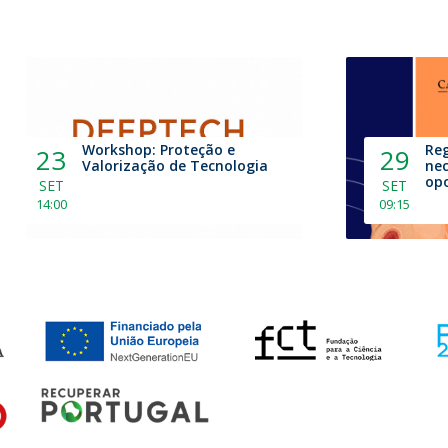
Workshop: Proteção e
Reg
23
29
Valorização de Tecnologia
nec
op
SET
SET
14:00
09:15