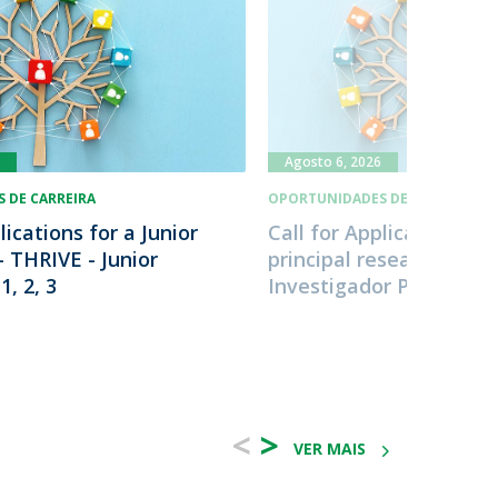
Agosto 6, 2026
 DE CARREIRA
OPORTUNIDADES DE CARREIRA
lications for a Junior
Call for Applications fo
- THRIVE - Junior
principal researcher - 
, 2, 3
Investigador Principal
<
>
VER MAIS