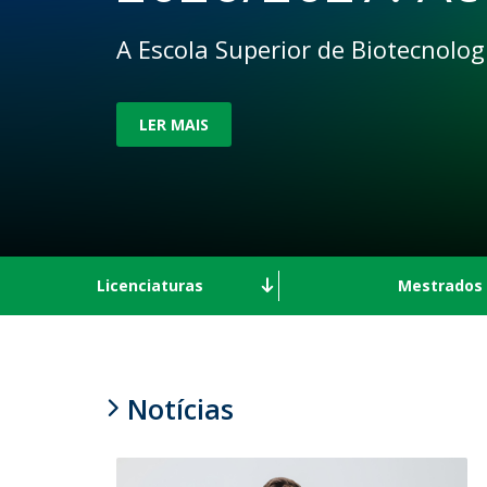
Parcerias Estratégicas
Iniciativas Nacionais
A Escola Superior de Biotecnolo
O que dizem sobre a ESB
Candidaturas
Clube de Inovação e Conhecimento
LER MAIS
Licenciaturas
Mestrados
Notícias