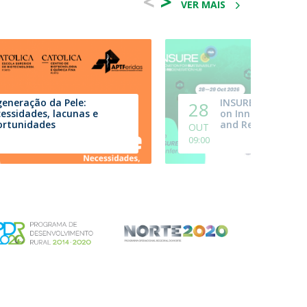
<
>
VER MAIS
eneração da Pele:
INSURE.Hub | 6th
28
essidades, lacunas e
on Innovation, Sus
ortunidades
and Regeneration
OUT
09:00