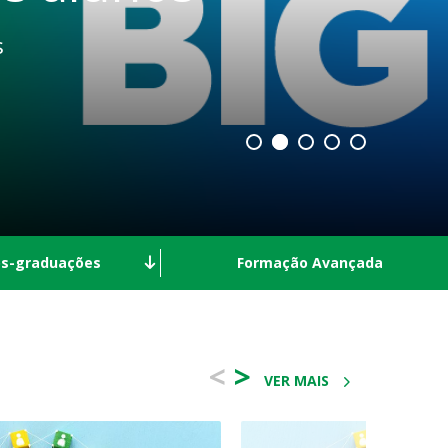
s
ós-graduações
Formação Avançada
<
>
VER MAIS