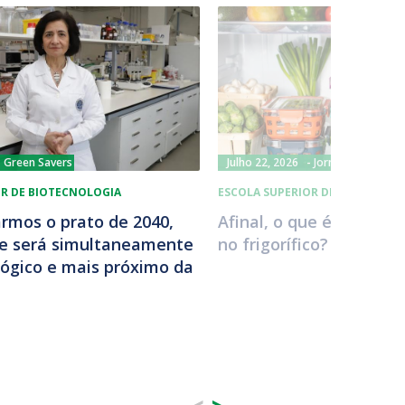
Green Savers
Julho 22, 2026
Jornal de Notícias
OR DE BIOTECNOLOGIA
ESCOLA SUPERIOR DE BIOTECNOL
rmos o prato de 2040,
Afinal, o que é que se 
ue será simultaneamente
no frigorífico?
ógico e mais próximo da